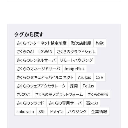
タグから探す
さくらインターネット検定制度
取次店制度
約款
さくらのAI
LGWAN
さくらのクラウドシェル
さくらのレンタルサーバ
リモートハウジング
さくらのマネージドサーバ
ImageFlux
さくらのセキュアモバイルコネクト
Arukas
CSR
さくらのウェブアクセラレータ
採用
Tellus
さぶりこ
さくらのモノプラットフォーム
さくらのVPS
さくらのクラウド
さくらの専用サーバ
高火力
sakura.io
SSL
ドメイン
ハウジング
企業情報