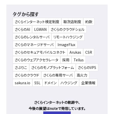
タグから探す
さくらインターネット検定制度
取次店制度
約款
さくらのAI
LGWAN
さくらのクラウドシェル
さくらのレンタルサーバ
リモートハウジング
さくらのマネージドサーバ
ImageFlux
さくらのセキュアモバイルコネクト
Arukas
CSR
さくらのウェブアクセラレータ
採用
Tellus
さぶりこ
さくらのモノプラットフォーム
さくらのVPS
さくらのクラウド
さくらの専用サーバ
高火力
sakura.io
SSL
ドメイン
ハウジング
企業情報
さくらインターネットの軌跡や、
今後の展望はnoteで発信しています。