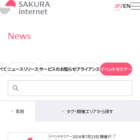
JP
EN
News
べて
ニュースリリース
サービスのお知らせ
アライアンス
イベントセミナー
検
索:
年別
タグ・開催エリアから探す
終了
2016年7月23日 開催
イベントセミナー