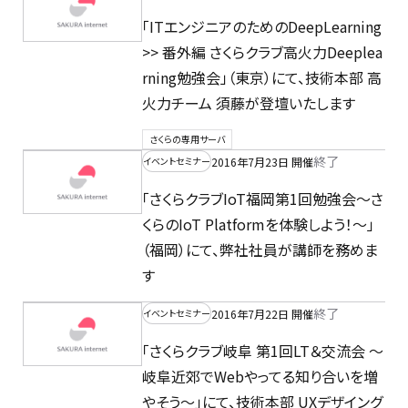
「ITエンジニアのためのDeepLearning
>> 番外編 さくらクラブ高火力Deeplea
rning勉強会」（東京）にて、技術本部 高
火力チーム 須藤が登壇いたします
さくらの専用サーバ
終了
2016年7月23日 開催
イベントセミナー
「さくらクラブIoT福岡第1回勉強会～さ
くらのIoT Platformを体験しよう！～」
（福岡）にて、弊社社員が講師を務めま
す
終了
2016年7月22日 開催
イベントセミナー
「さくらクラブ岐阜 第1回LT＆交流会 ～
岐阜近郊でWebやってる知り合いを増
やそう～」にて、技術本部 UXデザイング