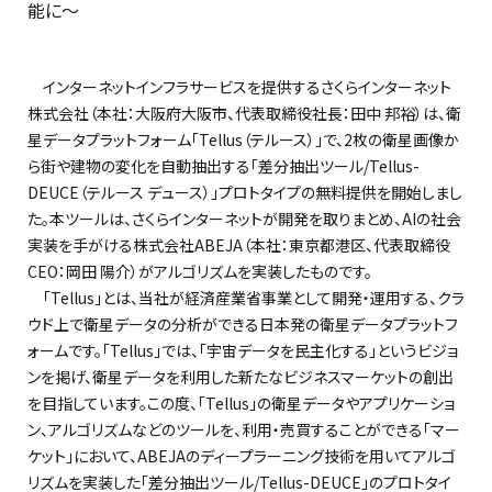
能に〜
インターネットインフラサービスを提供するさくらインターネット
株式会社（本社：大阪府大阪市、代表取締役社長：田中 邦裕）は、衛
星データプラットフォーム「Tellus（テルース）」で、2枚の衛星画像か
ら街や建物の変化を自動抽出する「差分抽出ツール/Tellus-
DEUCE（テルース デュース）」プロトタイプの無料提供を開始しまし
た。本ツールは、さくらインターネットが開発を取りまとめ、AIの社会
実装を手がける株式会社ABEJA（本社：東京都港区、代表取締役
CEO：岡田 陽介）がアルゴリズムを実装したものです。
「Tellus」とは、当社が経済産業省事業として開発・運用する、クラ
ウド上で衛星データの分析ができる日本発の衛星データプラットフ
ォームです。「Tellus」では、「宇宙データを民主化する」というビジョ
ンを掲げ、衛星データを利用した新たなビジネスマーケットの創出
を目指しています。この度、「Tellus」の衛星データやアプリケーショ
ン、アルゴリズムなどのツールを、利用・売買することができる「マー
ケット」において、ABEJAのディープラーニング技術を用いてアルゴ
リズムを実装した「差分抽出ツール/Tellus-DEUCE」のプロトタイ