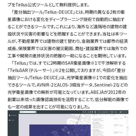
プをTellus公式ツールとして無料提供します。
「差分抽出ツール/Tellus-DEUCE」とは、時期の異なる2枚の衛
星画像における変化をディープラーニング技術で自動的に抽出す
ることができるツールです。これにより、海外など遠隔地の建物の建
設状況や災害の影響などを把握することができます。当社は本ツー
ルが、不動産業界では建物の建て替わり、金融業界では都市の経済
成長、保険業界では災害の被災範囲、商社・建設業界では海外での
工事や開発の進捗状況の把握の一助になることを期待しています。
「Tellus」では、すでに2時期のSAR衛星画像※1で干渉解析する
「TelluSAR（テルーサー）」※2を公開しておりますが、今回の「差分
抽出ツール/Tellus-DEUCE」は、光学衛星画像※1での変化を抽出
できるツールで、AVNIR-2とALOS-3相当データ、Sentinel-2などの
光学衛星画像での解析が可能となっています。ABEJAが2012年の
創業以来培った画像認識技術を活用することで、低分解能の画像で
も一定の成果を出すことが可能になりました。