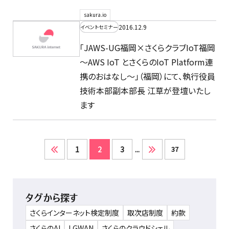
sakura.io
2016.12.9
イベントセミナー
「JAWS-UG福岡×さくらクラブIoT福岡
～AWS IoT とさくらのIoT Platform連
携のおはなし～」（福岡）にて、執行役員
技術本部副本部長 江草が登壇いたし
ます
1
2
3
...
37
タグから探す
さくらインターネット検定制度
取次店制度
約款
さくらのAI
LGWAN
さくらのクラウドシェル