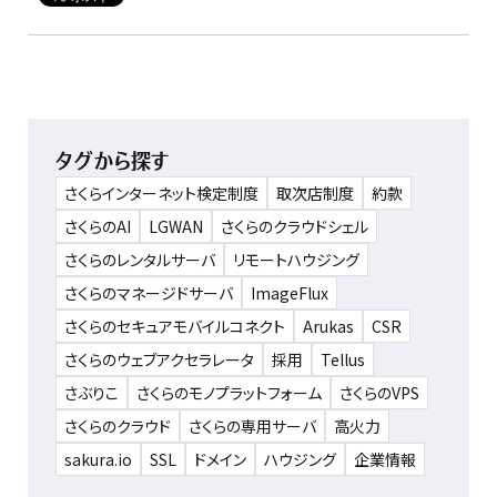
タグから探す
さくらインターネット検定制度
取次店制度
約款
さくらのAI
LGWAN
さくらのクラウドシェル
さくらのレンタルサーバ
リモートハウジング
さくらのマネージドサーバ
ImageFlux
さくらのセキュアモバイルコネクト
Arukas
CSR
さくらのウェブアクセラレータ
採用
Tellus
さぶりこ
さくらのモノプラットフォーム
さくらのVPS
さくらのクラウド
さくらの専用サーバ
高火力
sakura.io
SSL
ドメイン
ハウジング
企業情報