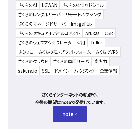
さくらのAI
LGWAN
さくらのクラウドシェル
さくらのレンタルサーバ
リモートハウジング
さくらのマネージドサーバ
ImageFlux
さくらのセキュアモバイルコネクト
Arukas
CSR
さくらのウェブアクセラレータ
採用
Tellus
さぶりこ
さくらのモノプラットフォーム
さくらのVPS
さくらのクラウド
さくらの専用サーバ
高火力
sakura.io
SSL
ドメイン
ハウジング
企業情報
さくらインターネットの軌跡や、
今後の展望はnoteで発信しています。
note