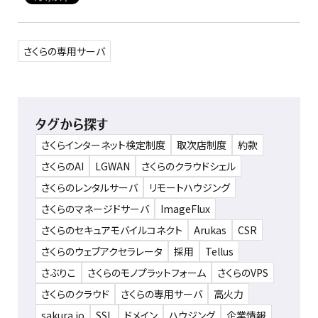
さくらの専用サーバ
タグから探す
さくらインターネット検定制度
取次店制度
約款
さくらのAI
LGWAN
さくらのクラウドシェル
さくらのレンタルサーバ
リモートハウジング
さくらのマネージドサーバ
ImageFlux
さくらのセキュアモバイルコネクト
Arukas
CSR
さくらのウェブアクセラレータ
採用
Tellus
さぶりこ
さくらのモノプラットフォーム
さくらのVPS
さくらのクラウド
さくらの専用サーバ
高火力
sakura.io
SSL
ドメイン
ハウジング
企業情報