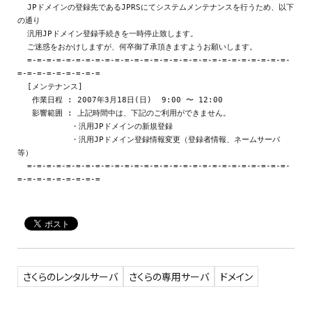
  JPドメインの登録先であるJPRSにてシステムメンテナンスを行うため、以下
の通り

  汎用JPドメイン登録手続きを一時停止致します。

  ご迷惑をおかけしますが、何卒御了承頂きますようお願いします。

  =-=-=-=-=-=-=-=-=-=-=-=-=-=-=-=-=-=-=-=-=-=-=-=-=-=-=-
=-=-=-=-=-=-=-=-=

  [メンテナンス]

   作業日程 : 2007年3月18日(日)  9:00 〜 12:00

   影響範囲 : 上記時間中は、下記のご利用ができません。

　　　　　　　・汎用JPドメインの新規登録　

　　　　　　　・汎用JPドメイン登録情報変更（登録者情報、ネームサーバ
等）

  =-=-=-=-=-=-=-=-=-=-=-=-=-=-=-=-=-=-=-=-=-=-=-=-=-=-=-
さくらのレンタルサーバ
さくらの専用サーバ
ドメイン