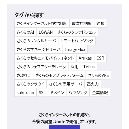
タグから探す
さくらインターネット検定制度
取次店制度
約款
さくらのAI
LGWAN
さくらのクラウドシェル
さくらのレンタルサーバ
リモートハウジング
さくらのマネージドサーバ
ImageFlux
さくらのセキュアモバイルコネクト
Arukas
CSR
さくらのウェブアクセラレータ
採用
Tellus
さぶりこ
さくらのモノプラットフォーム
さくらのVPS
さくらのクラウド
さくらの専用サーバ
高火力
sakura.io
SSL
ドメイン
ハウジング
企業情報
さくらインターネットの軌跡や、
今後の展望はnoteで発信しています。