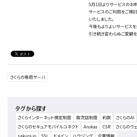
5月1日よりサービスのお
サービスのご利用をご検討
いたしました。
今後もよりよいサービスを
引き続き変わらぬご愛顧を
さくらの専用サーバ
タグから探す
さくらインターネット検定制度
取次店制度
約款
さくらのAI
さくらのセキュアモバイルコネクト
Arukas
CSR
さくらのウ
sakura.io
SSL
ドメイン
ハウジング
企業情報