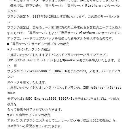
　平素はさくらインターネットをご愛顧いただき、誠にありがとうございます。

　弊社では、以下の通り「専用サーバ」「専用サーバ Platform」のサーバレ
ンタル

プランの改定を、2007年6月28日より実施いたします。この度のサーバレンタ
ル

プランの改定は、更なるサーバ処理能力の向上を求めるお客様のニーズにお応え

するもので、「専用サーバ」および「専用サーバ Platform」のサーバライン

アップに、ハードウェアスペックを増強した新モデルを導入するものです。

■「専用サーバ」サービス一部プランの改定

▼サーバレンタルプランの改定

ご好評いただいておりますアドバンスドプランのサーバラインアップに

IBM x3250 Xeon DualCoreおよびQuadCoreモデルを導入いたします。ま
た、同

プランNEC Express5800 i110Ra-1hモデルのCPU、メモリ、ハードディス
クの

スペックを強化いたします。

ご愛顧いただいておりましたアドバンスドプランの、IBM eServer xSeries 
306m

モデルおよびNEC Express5800 120GR-1cモデルにつきましては、今回の
改定を

もって提供を終了させていただきます。

▼メモリ増設オプションの改定

アドバンスドプランにおきましては、サーバのメモリ増設は512MB単位から、

1GB単位へと変更させていただきます。
