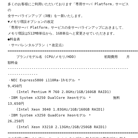
多くのお客様にご利用いただいております「専用サーバ Platform」サービス
の

全サーバラインアップ（3種）を一新いたします。

▼メモリ増設オプションの改定

「専用サーバ Platform」サービスの全サーバラインアップにおきまして、

メモリ増設は512MB単位から、1GB単位へと変更させていただきます。

●料金表

・サーバレンタルプラン（＊改定点）

=============================================================
    プラン/モデル名 (CPU/メモリ/HDD)             初期費用    月
額料金

--------------------------------------------------------
--------------

・NEC Express5800 i110Ra-1hモデル ＊                          
9,450円

    (Intel Pentium M 760 2.0GHz/1GB/160GB RAID1)

・IBM System x3250 DualCore Xeonモデル ＊          無料      
13,650円

    (Intel Xeon 3040 1.83GHz/1GB/160GB RAID1)

・IBM System x3250 QuadCore Xeonモデル ＊                    
26,250円

    (Intel Xeon X3210 2.13GHz/2GB/250GB RAID1)

=============================================================