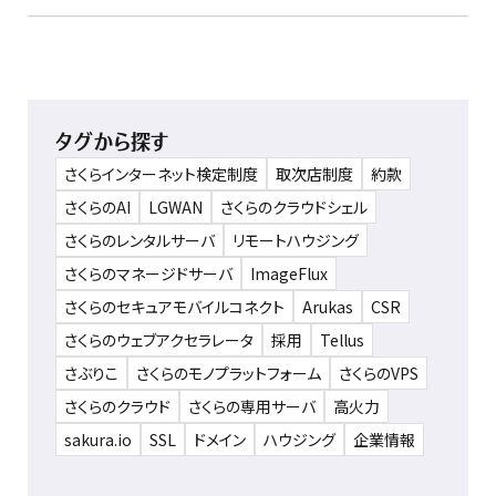
タグから探す
さくらインターネット検定制度
取次店制度
約款
さくらのAI
LGWAN
さくらのクラウドシェル
さくらのレンタルサーバ
リモートハウジング
さくらのマネージドサーバ
ImageFlux
さくらのセキュアモバイルコネクト
Arukas
CSR
さくらのウェブアクセラレータ
採用
Tellus
さぶりこ
さくらのモノプラットフォーム
さくらのVPS
さくらのクラウド
さくらの専用サーバ
高火力
sakura.io
SSL
ドメイン
ハウジング
企業情報