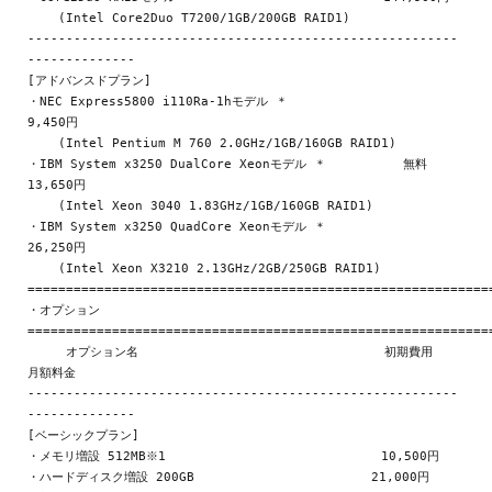
    (Intel Core2Duo T7200/1GB/200GB RAID1)

--------------------------------------------------------
--------------

[アドバンスドプラン]

・NEC Express5800 i110Ra-1hモデル ＊                          
9,450円

    (Intel Pentium M 760 2.0GHz/1GB/160GB RAID1)

・IBM System x3250 DualCore Xeonモデル ＊          無料      
13,650円

    (Intel Xeon 3040 1.83GHz/1GB/160GB RAID1)

・IBM System x3250 QuadCore Xeonモデル ＊                    
26,250円

    (Intel Xeon X3210 2.13GHz/2GB/250GB RAID1)

=============================================================
・オプション

=============================================================
     オプション名                                初期費用    
月額料金

--------------------------------------------------------
--------------

[ベーシックプラン]

・メモリ増設 512MB※1                            10,500円

・ハードディスク増設 200GB                       21,000円      