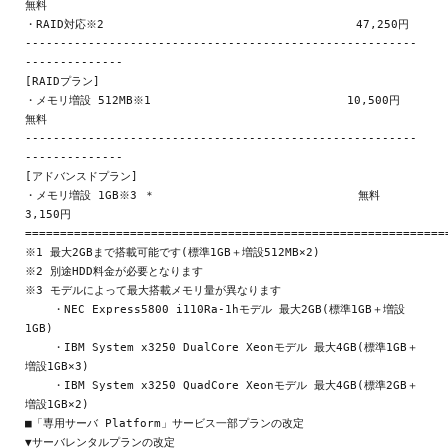
無料

・RAID対応※2                                    47,250円

--------------------------------------------------------
--------------

[RAIDプラン]

・メモリ増設 512MB※1                            10,500円      
無料

--------------------------------------------------------
--------------

[アドバンスドプラン]

・メモリ増設 1GB※3 ＊                             無料       
3,150円

=============================================================
※1 最大2GBまで搭載可能です(標準1GB＋増設512MB×2)

※2 別途HDD料金が必要となります

※3 モデルによって最大搭載メモリ量が異なります

    ・NEC Express5800 i110Ra-1hモデル 最大2GB(標準1GB＋増設
1GB)

    ・IBM System x3250 DualCore Xeonモデル 最大4GB(標準1GB＋
増設1GB×3)

    ・IBM System x3250 QuadCore Xeonモデル 最大4GB(標準2GB＋
増設1GB×2)

■「専用サーバ Platform」サービス一部プランの改定

▼サーバレンタルプランの改定
