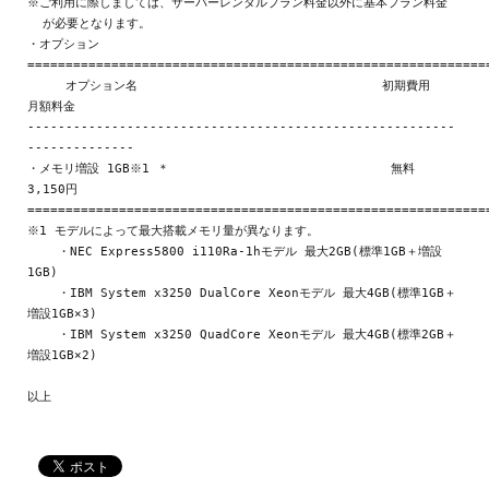
※ご利用に際しましては、サーバーレンタルプラン料金以外に基本プラン料金

  が必要となります。

・オプション

=============================================================
     オプション名                                初期費用    
月額料金

--------------------------------------------------------
--------------

・メモリ増設 1GB※1 ＊                             無料       
3,150円

=============================================================
※1 モデルによって最大搭載メモリ量が異なります。

    ・NEC Express5800 i110Ra-1hモデル 最大2GB(標準1GB＋増設
1GB)

    ・IBM System x3250 DualCore Xeonモデル 最大4GB(標準1GB＋
増設1GB×3)

    ・IBM System x3250 QuadCore Xeonモデル 最大4GB(標準2GB＋
増設1GB×2)
