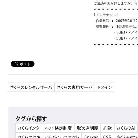
  ご迷惑をおかけしますが、何卒御了承頂きますようお願いします。

  =-=-=-=-=-=-=-=-=-=-=-=-=-=-=-=-=-=-=-=-=-=-=-=-=-=-=-=-=-=-=-=-=-=-=-=

  [メンテナンス]

   作業日程 : 2007年10月21日(日)  9:00 〜 18:00

   影響範囲 : 上記時間中は、下記のご利用ができません。

　　　　　　　・汎用JPドメイ
　　　　　　　・汎用JPドメイ
さくらのレンタルサーバ
さくらの専用サーバ
ドメイン
タグから探す
さくらインターネット検定制度
取次店制度
約款
さくらのAI
さくらのセキュアモバイルコネクト
Arukas
CSR
さくらのウ