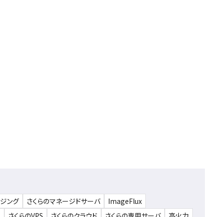
ウジング
さくらのマネージドサーバ
ImageFlux
ム
さくらのVPS
さくらのクラウド
さくらの専用サーバ
高火力