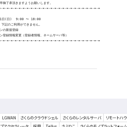
ンの新規登録　

ン登録情報変更（登録者情報、ネームサーバ等）

LGWAN
さくらのクラウドシェル
さくらのレンタルサーバ
リモートハ
ェブアクセラレータ
採用
Tellus
さぶりこ
さくらのモノプラットフォー