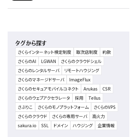
タグから探す
さくらインターネット検定制度
取次店制度
約款
さくらのAI
LGWAN
さくらのクラウドシェル
さくらのレンタルサーバ
リモートハウジング
さくらのマネージドサーバ
ImageFlux
さくらのセキュアモバイルコネクト
Arukas
CSR
さくらのウェブアクセラレータ
採用
Tellus
さぶりこ
さくらのモノプラットフォーム
さくらのVPS
さくらのクラウド
さくらの専用サーバ
高火力
sakura.io
SSL
ドメイン
ハウジング
企業情報