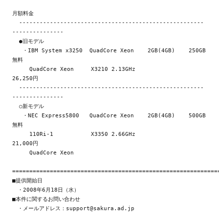
月額料金

  ------------------------------------------------------
---------------

  ●旧モデル

   ・IBM System x3250  QuadCore Xeon    2GB(4GB)    250GB        
無料

     QuadCore Xeon     X3210 2.13GHz                           
26,250円

  ------------------------------------------------------
---------------

  ○新モデル

   ・NEC Express5800   QuadCore Xeon    2GB(4GB)    500GB        
無料

     110Ri-1           X3350 2.66GHz                           
21,000円

     QuadCore Xeon

=============================================================
■提供開始日

　・2008年6月18日（水）

■本件に関するお問い合わせ
