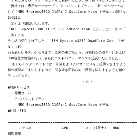
　平素はさくらインターネットをご愛顧いただき、誠にありがとうございます。

　弊社では、専用サーバサービス アドバンスドプランに、新モデルサーバと

して「NEC Express5800 110Ri-1 QuadCore Xeon モデル」の提供を、
6月18日

（水）より開始いたします。

「NEC Express5800 110Ri-1 QuadCore Xeon モデル」は、5月15日
（木）にお

申し込み受付を終了した、「IBM System x3250 QuadCore Xeon モデ
ル」に代

わる新しいモデルとなります。従来のモデルから、月額料金の引き下げおよび

HDD容量の増強を行い、さらにコストパフォーマンスを追及いたしました。

  さくらインターネットでは、今後もよりよいサービスをご提供できますよう

精一杯努めてまいりますので、引き続き変わらぬご愛顧を賜りますようお願い

申し上げます。

                                   ＜記＞

■対象サービス

　・専用サーバ

　　アドバンスドプラン

　　　NEC Express5800 110Ri-1 QuadCore Xeon モデル

■仕様・料金

=============================================================
     モデル名              CPU        メモリ(最大)   HDD       
初期費用
