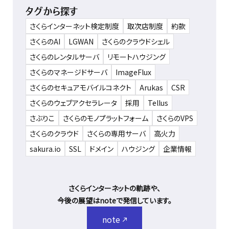
タグから探す
さくらインターネット検定制度
取次店制度
約款
さくらのAI
LGWAN
さくらのクラウドシェル
さくらのレンタルサーバ
リモートハウジング
さくらのマネージドサーバ
ImageFlux
さくらのセキュアモバイルコネクト
Arukas
CSR
さくらのウェブアクセラレータ
採用
Tellus
さぶりこ
さくらのモノプラットフォーム
さくらのVPS
さくらのクラウド
さくらの専用サーバ
高火力
sakura.io
SSL
ドメイン
ハウジング
企業情報
さくらインターネットの軌跡や、
今後の展望はnoteで発信しています。
note