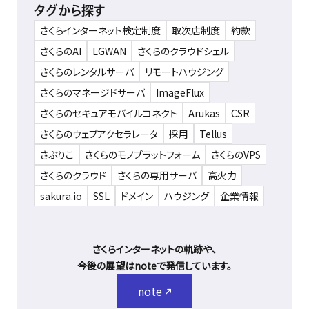
タグから探す
さくらインターネット検定制度
取次店制度
約款
さくらのAI
LGWAN
さくらのクラウドシェル
さくらのレンタルサーバ
リモートハウジング
さくらのマネージドサーバ
ImageFlux
さくらのセキュアモバイルコネクト
Arukas
CSR
さくらのウェブアクセラレータ
採用
Tellus
さぶりこ
さくらのモノプラットフォーム
さくらのVPS
さくらのクラウド
さくらの専用サーバ
高火力
sakura.io
SSL
ドメイン
ハウジング
企業情報
さくらインターネットの軌跡や、
今後の展望はnoteで発信しています。
note