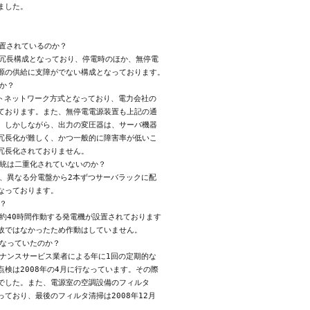
置されているのか？

の冗長構成となっており、停電時のほか、無停電

源の供給に支障がでない構成となっております。

か？

トネットワーク方式となっており、電力会社の

ております。また、無停電電源装置も上記の通

。しかしながら、出力の変圧器は、サーバ機器

冗長化が難しく、かつ一般的に障害率が低いこ

冗長化されておりません。

統は二重化されていないのか？

、異なる分電盤から2本ずつサーバラックに配

っております。



約40時間作動する発電機が設置されております

故ではなかったため作動はしていません。

なっていたのか？

ナンスサービス業者による年に1回の定期的な

検は2008年の4月に行なっています。その際

でした。また、電源室の空調設備のフィルタ

ており、最後のフィルタ清掃は2008年12月
