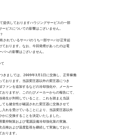
て提供しておりますハウジングサービスの一部

サービスについての影響はございません。



有されているサーバのうち一部サーバが正常起

けております。なお、今回発煙があったのは電

て

つきましては、2009年3月1日に交換し、正常稼働

っております。当該変圧器以外の変圧器につき

却ファンを追加するなどの冷却強化や、メーカー

ておりますが、このたびメーカーからの報告にて、

熱発生が判明していること、これを踏まえ当該

しても健全性が確認された変圧器に交換させて

し入れを受けていることにより、当該変圧器以外

やかに交換することを決定いたしました。

用量抑制策および電源設備冷却強化策の実施、

次点検および温度監視を継続して実施しており、
