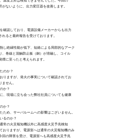
、温度上昇は検知できませんでした。今回の

を確認しており、電源設備メーカーからも出力

されると最終報告を受けております。

熱し絶縁性能が低下、短絡による局部的なアーク

り、巻線と混触防止板（銅）が溶融し、コイル

発煙に至ったと考えられます。

たのか？

おりますが、発火の事実について確認されてお

ません。

のか？

に、現場に立ち会った弊社社員についても健康

のか？

たため、サーバルームへの影響はございません。

いるのか？

通常の火災報知機以外に高感度火災予兆検知

しておりますが、電源室へは通常の火災報知機のみ

今回の障害を受け、電源室へも高感度火災予兆
