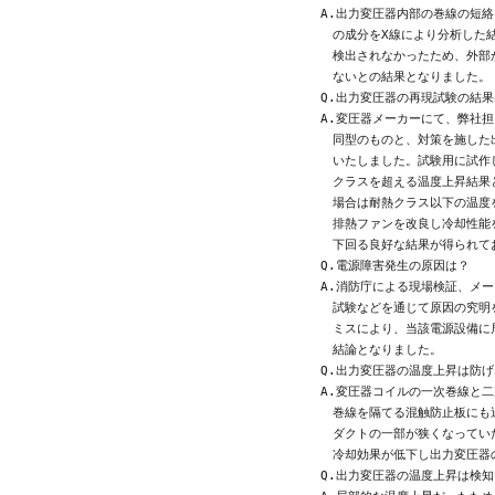
A.出力変圧器内部の巻線の短絡
　の成分をX線により分析した
　検出されなかったため、外部
　ないとの結果となりました。

Q.出力変圧器の再現試験の結果
A.変圧器メーカーにて、弊社担
　同型のものと、対策を施した
　いたしました。試験用に試作
　クラスを超える温度上昇結果
　場合は耐熱クラス以下の温度
　排熱ファンを改良し冷却性能
　下回る良好な結果が得られてお
Q.電源障害発生の原因は？

A.消防庁による現場検証、メー
　試験などを通じて原因の究明
　ミスにより、当該電源設備に
　結論となりました。

Q.出力変圧器の温度上昇は防げ
A.変圧器コイルの一次巻線と二
　巻線を隔てる混触防止板にも
　ダクトの一部が狭くなってい
　冷却効果が低下し出力変圧器
Q.出力変圧器の温度上昇は検知