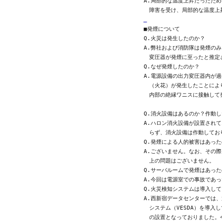
A.局部的な温度上昇だったため
■発煙について

Q.火災は発生したのか？

A.弊社および消防隊は発煙のみ
　変圧器が発煙に至ったと推定
Q.なぜ発煙したのか？

A.電源設備の出力変圧器内が過
　（火花）が発生したことによ
　内部の絶縁ワニスに接触して
Q.消火設備はあるのか？作動し
A.ハロン消火設備が設置されて
　らず、消火設備は作動しており
Q.発煙による人的被害はあった
A.ございません。なお、その際
　上の問題はございません。

Q.サーバルームで発煙はあった
A.今回は電源室での事故であっ
Q.火災検知システムは導入して
A.西新宿データセンターでは、
　システム（VESDA）を導入
　の設置となっておりました。