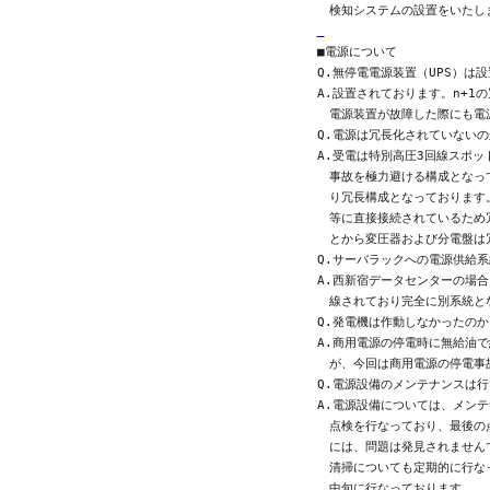
■電源について

Q.無停電電源装置（UPS）は設
A.設置されております。n+1
　電源装置が故障した際にも電
Q.電源は冗長化されていないの
A.受電は特別高圧3回線スポッ
　事故を極力避ける構成となっ
　り冗長構成となっております
　等に直接接続されているため
　とから変圧器および分電盤は
Q.サーバラックへの電源供給系
A.西新宿データセンターの場合
　線されており完全に別系統とな
Q.発電機は作動しなかったのか？
A.商用電源の停電時に無給油で
　が、今回は商用電源の停電事
Q.電源設備のメンテナンスは行
A.電源設備については、メンテ
　点検を行なっており、最後の点
　には、問題は発見されません
　清掃についても定期的に行なっ