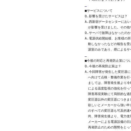
■サービスについて

Q.影響を受けたサービスは？

A.西新宿データセンターにおい
　が影響を受けました。その他
Q.サーバで故障はなかったのか？
A.電源供給開始後、お客様の所
　動しなかったなどの報告を受
■今後の対応と再発防止策につい
Q.今後の再発防止策は？

A.今回障害が発生した変圧器に
　へ向けて点検・整備作業を行
　ましては、障害発生後より冷
　による温度監視の強化を行っ
　障害再現実験にて局部的な過
　変圧器以外の変圧器につきま
　欲しいとメーカーから強い申
　のすべての変圧器も可及的速
　尚、障害発生後より、電力使
　メーカーによる電源設備の日