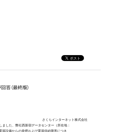
回答（最終版）
             さくらインターネット株式会社

いたしました、弊社西新宿データセンター（所在地：

電源設備からの発煙および電源供給障害につき
