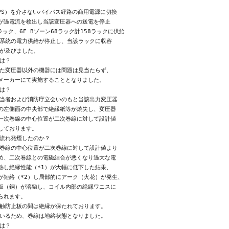
PS）を介さないバイパス経路の商用電源に切換

が過電流を検出し当該変圧器への送電を停止

ラック、6F Bゾーン68ラック計158ラックに供給

系統の電力供給が停止し、当該ラックに収容

が及びました。

は？

た変圧器以外の機器には問題は見当たらず、

メーカーにて実施することとなりました。

は？

当者および消防庁立会いのもと当該出力変圧器

の左側面の中央部で絶縁紙等が焼失し、変圧器

一次巻線の中心位置が二次巻線に対して設計値

ております。

流れ発煙したのか？

巻線の中心位置が二次巻線に対して設計値より

め、二次巻線との電磁結合が悪くなり過大な電

し絶縁性能（*1）が大幅に低下した結果、

短絡（*2）し局部的にアーク（火花）が発生、

板（銅）が溶融し、コイル内部の絶縁ワニスに

れます。

触防止板の間は絶縁が保たれております。

いるため、巻線は地絡状態となりました。

は？
