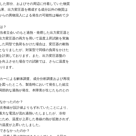
した部分、およびその周辺に付着していた物質

結果、出力変圧器を構成する成分以外の物質は

からの異物混入による発生の可能性は極めて少

は？

当者立会いのもと過熱・発煙した出力変圧器と

出力変圧器の両方を用いて温度上昇試験を実施

した同型で負荷をかけた場合は、変圧器の耐熱

となりましたが、対策型で同様の負荷をかけた

を計測しております。また、出力変圧器盤の

を向上させた場合での試験では、さらに温度を

ります。

カーによる解体調査、成分分析調査および再現

を図ったところ、製造時において発生した組立

局部的な過熱が発生、本障害が生じたものとの

なかったのか？

次巻線が設計値よりもずれていたことにより、

過大な電流が流れ過熱いたしましたが、冷却

たため、温度が上昇した巻線の熱が拡散されず、

の温度が上昇いたしました。

できなかったのか？
