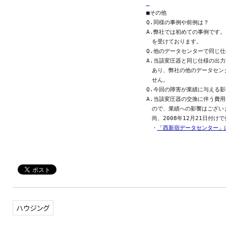
■その他

Q.同様の事例や前例は？

A.弊社では初めての事例です。
　を受けております。

Q.他のデータセンターで同じ仕
A.当該変圧器と同じ仕様の出力
　あり、弊社の他のデータセン
　せん。

Q.今回の障害が業績に与える影
A.当該変圧器の交換に伴う費用
　ので、業績への影響はございま
　尚、2008年12月21日付
　・
「西新宿データセンター」
ハウジング