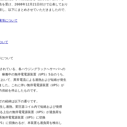
を受け、2008年12月21日付けで公表しており

新し、以下にまとめさせていただきましたので、

果等について
ついて
について

されている、各ハウジングラックへサーバへの

稼働中の無停電電源装置（UPS）5台のうち、

において、異常電流による過熱および短絡が発生

した。これに伴い無停電電源装置（UPS）が

力供給を停止したものです。

での経緯は以下の通りです。

生し過熱。変圧器コイル内で短絡および発煙

る上位の無停電電源装置（UPS）が過負荷を

無停電電源装置（UPS）に切換

PS）に切換わるが、本装置も過負荷を検出し
