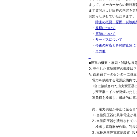
まして、メーカーからの最終報告
ます質問および回答の内容を更
お知らせさせていただきます。

　・
障害の概要・原因・試験結
　・
発煙について
　・
電源について
　・
サービスについて
　・
今後の対応と再発防止策に
　・
その他
■障害の概要・原因・試験結果等
Q.発生した電源障害の概要は？

A.西新宿データセンターに設置
　電力を供給する電源設備内で、
　1台に接続された出力変圧器
　し変圧器コイルが発煙いたしま
　過負荷を検出し、最終的に電
　尚、電力供給が停止に至るま
　1.当該変圧器に異常電流が発
　2.当該変圧器が接続されてい
　　検出し遮断器が作動。冗長系
　3.冗長系無停電電源装置（U