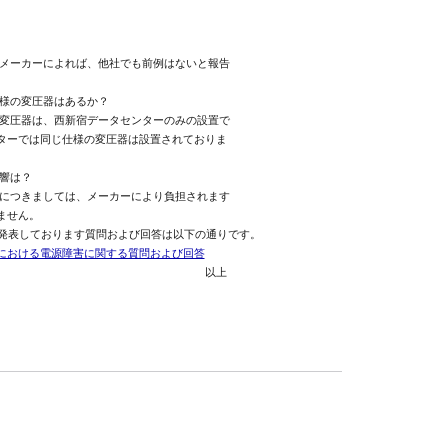
メーカーによれば、他社でも前例はないと報告

様の変圧器はあるか？

変圧器は、西新宿データセンターのみの設置で

ターでは同じ仕様の変圧器は設置されておりま

響は？

につきましては、メーカーにより負担されます

せん。

けで発表しております質問および回答は以下の通りです。

における電源障害に関する質問および回答