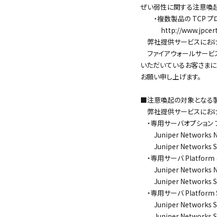
ぜい弱性に関する注意喚起
・複数製品の TCP プロ
http://www.jpcert.or
弊社提供サービスにおけ
ファイアウォールサービス
いただいているお客さまに
お願い申し上げます。
＜ 記
■注意喚起の対象となる
弊社提供サービスにおけ
・専用サーバオプション 
Juniper Networks N
Juniper Networks S
・専用サーバ Platfor
Juniper Networks N
Juniper Networks S
・専用サーバ Platfor
Juniper Networks S
Juniper Networks S