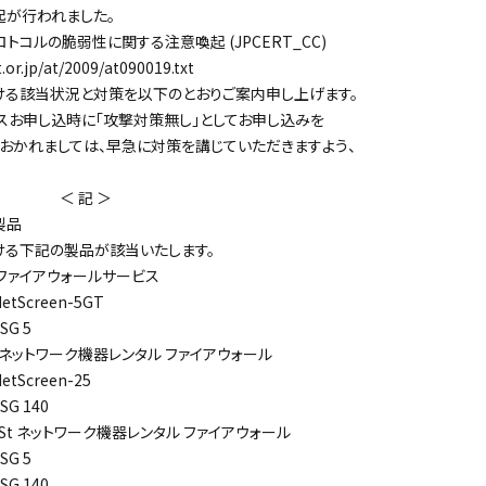
が行われました。
トコルの脆弱性に関する注意喚起 (JPCERT_CC)
.jp/at/2009/at090019.txt
る該当状況と対策を以下のとおりご案内申し上げます。
お申し込時に「攻撃対策無し」としてお申し込みを
おかれましては、早急に対策を講じていただきますよう、
 ＞
製品
る下記の製品が該当いたします。
ファイアウォールサービス
etScreen-5GT
SG 5
m ネットワーク機器レンタル ファイアウォール
etScreen-25
SG 140
m St ネットワーク機器レンタル ファイアウォール
SG 5
SG 140