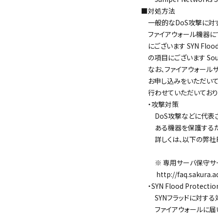
■対処方法
一般的なDoS攻撃に対す
ファイアウォール機器にて設
にございます SYN Flood Pr
の項目にございます Source 
なお、ファイアウォールサ
お申し込みをいただいて
行わせていただいており
・攻撃対策
DoS攻撃などに代表さ
ある機器を保護するた
詳しくは、以下の弊社FA
※ 専用サーバ保守サー
http://faq.sakura.ad.
・SYN Flood Protectio
SYNフラッドに対する対
ファイアウォールに届いた