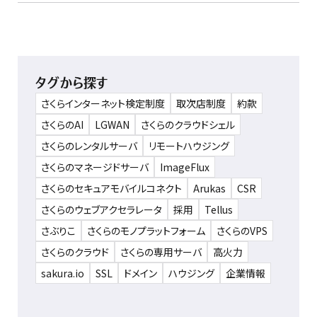
タグから探す
さくらインターネット検定制度
取次店制度
約款
さくらのAI
LGWAN
さくらのクラウドシェル
さくらのレンタルサーバ
リモートハウジング
さくらのマネージドサーバ
ImageFlux
さくらのセキュアモバイルコネクト
Arukas
CSR
さくらのウェブアクセラレータ
採用
Tellus
さぶりこ
さくらのモノプラットフォーム
さくらのVPS
さくらのクラウド
さくらの専用サーバ
高火力
sakura.io
SSL
ドメイン
ハウジング
企業情報