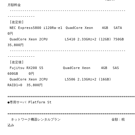
月額料金

 -------------------------------------------------------
-------------

 [改定前]

 NEC Express5800 i120Ra-e1　QuadCore Xeon　　 4GB 　SATA          
0円

 QuadCore Xeon 2CPU   　　  L5410 2.33GHz×2 (12GB) 750GB    
35,800円

 -------------------------------------------------------
-------------

 [改定後]

 Fujitsu RX200 S5   　　　　QuadCore Xeon     4GB　 SAS 
600GB     0円

 QuadCore Xeon 2CPU    　　 L5506 2.13GHz×2 (16GB) 
RAID1+0  35,800円

=============================================================
●専用サーバ Platform St

=============================================================
　ネットワーク機器レンタルプラン                    　　 金額：税
込み
