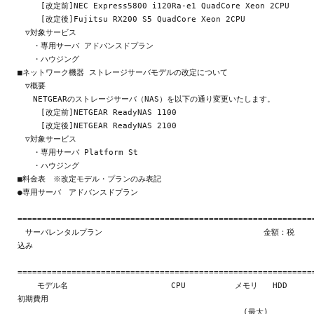
　　　[改定前]NEC Express5800 i120Ra-e1 QuadCore Xeon 2CPU

　　　[改定後]Fujitsu RX200 S5 QuadCore Xeon 2CPU

　▽対象サービス

　　・専用サーバ アドバンスドプラン

　　・ハウジング

■ネットワーク機器 ストレージサーバモデルの改定について

　▽概要

　　NETGEARのストレージサーバ（NAS）を以下の通り変更いたします。

　　　[改定前]NETGEAR ReadyNAS 1100

　　　[改定後]NETGEAR ReadyNAS 2100

　▽対象サービス

　　・専用サーバ Platform St

　　・ハウジング

■料金表　※改定モデル・プランのみ表記

●専用サーバ　アドバンスドプラン

=============================================================
　サーバレンタルプラン  　　　　　                       金額：税
込み

=============================================================
    モデル名                     CPU          メモリ   HDD   
初期費用

                                              (最大)         