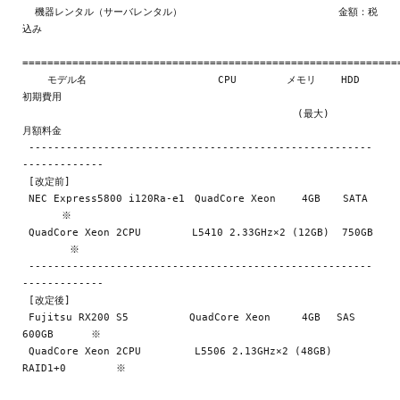
  機器レンタル（サーバレンタル）                         金額：税
込み

=============================================================
    モデル名                     CPU        メモリ    HDD     
初期費用

                                            (最大)            
月額料金

 -------------------------------------------------------
-------------

 [改定前]

 NEC Express5800 i120Ra-e1　QuadCore Xeon　　 4GB 　 SATA  
　　　　※

 QuadCore Xeon 2CPU   　　  L5410 2.33GHz×2 (12GB)  750GB 
　      ※

 -------------------------------------------------------
-------------

 [改定後]

 Fujitsu RX200 S5   　　　  QuadCore Xeon     4GB　 SAS 
600GB      ※

 QuadCore Xeon 2CPU    　   L5506 2.13GHz×2 (48GB) 
RAID1+0        ※
