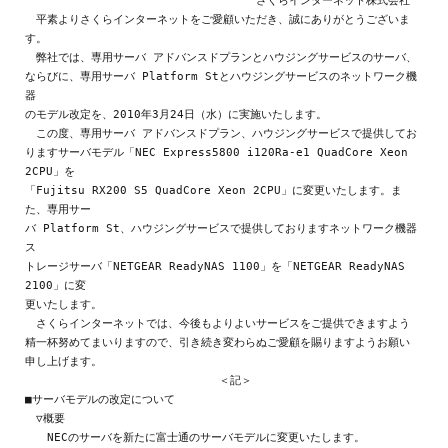
　　　　　　　　　　　　　　　　　　　　　さくらインターネット株式会社

　平素よりさくらインターネットをご愛顧いただき、誠にありがとうございま
す。

　弊社では、専用サーバ アドバンスドプランとハウジングサービスのサーバ、

ならびに、専用サーバ Platform Stとハウジングサービスのネットワーク機
器

のモデル改定を、2010年3月24日（水）に実施いたします。

　この度、専用サーバ アドバンスドプラン、ハウジングサービスで提供してお

りますサーバモデル「NEC Express5800 i120Ra-e1 QuadCore Xeon 
2CPU」を

「Fujitsu RX200 S5 QuadCore Xeon 2CPU」に変更いたします。ま
た、専用サー

バ Platform St、ハウジングサービスで提供しておりますネットワーク機器
ス

トレージサーバ「NETGEAR ReadyNAS 1100」を「NETGEAR ReadyNAS 
2100」に変

更いたします。

　さくらインターネットでは、今後もよりよいサービスをご提供できますよう

精一杯努めてまいりますので、引き続き変わらぬご愛顧を賜りますようお願い

申し上げます。

　　　　　　　　　　　　　　　　　 ＜記＞

■サーバモデルの改定について

　▽概要

　　NECのサーバを新たに富士通のサーバモデルに変更いたします。
