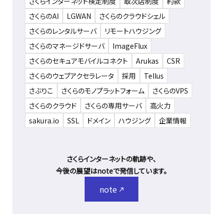
さくらインターネット検定制度
取次店制度
約款
さくらのAI
LGWAN
さくらのクラウドシェル
さくらのレンタルサーバ
リモートハウジング
さくらのマネージドサーバ
ImageFlux
さくらのセキュアモバイルコネクト
Arukas
CSR
さくらのウェブアクセラレータ
採用
Tellus
さぶりこ
さくらのモノプラットフォーム
さくらのVPS
さくらのクラウド
さくらの専用サーバ
高火力
sakura.io
SSL
ドメイン
ハウジング
企業情報
さくらインターネットの軌跡や、
今後の展望はnoteで発信しています。
note