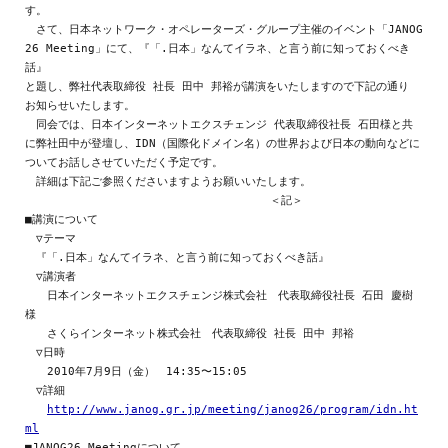
す。

　さて、日本ネットワーク・オペレーターズ・グループ主催のイベント「JANOG

26 Meeting」にて、『「.日本」なんてイラネ、と言う前に知っておくべき
話』

と題し、弊社代表取締役 社長 田中 邦裕が講演をいたしますので下記の通り

お知らせいたします。

　同会では、日本インターネットエクスチェンジ 代表取締役社長 石田様と共

に弊社田中が登壇し、IDN（国際化ドメイン名）の世界および日本の動向などに

ついてお話しさせていただく予定です。

　詳細は下記ご参照くださいますようお願いいたします。

                                   ＜記＞

■講演について

　▽テーマ

　『「.日本」なんてイラネ、と言う前に知っておくべき話』

　▽講演者

　　日本インターネットエクスチェンジ株式会社　代表取締役社長 石田 慶樹 
様

　　さくらインターネット株式会社　代表取締役 社長 田中 邦裕

　▽日時

　　2010年7月9日（金）　14:35〜15:05

　▽詳細

http://www.janog.gr.jp/meeting/janog26/program/idn.ht
ml
■JANOG26 Meetingについて
