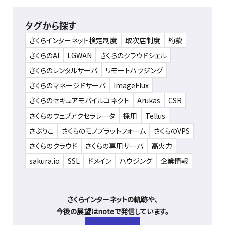
タグから探す
さくらインターネット検定制度
取次店制度
約款
さくらのAI
LGWAN
さくらのクラウドシェル
さくらのレンタルサーバ
リモートハウジング
さくらのマネージドサーバ
ImageFlux
さくらのセキュアモバイルコネクト
Arukas
CSR
さくらのウェブアクセラレータ
採用
Tellus
さぶりこ
さくらのモノプラットフォーム
さくらのVPS
さくらのクラウド
さくらの専用サーバ
高火力
sakura.io
SSL
ドメイン
ハウジング
企業情報
さくらインターネットの軌跡や、
今後の展望はnoteで発信しています。