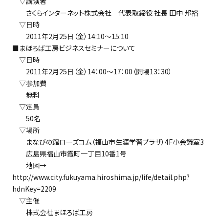
▽講演者
さくらインターネット株式会社 代表取締役 社長 田中 邦裕
▽日時
2011年2月25日（金）14:10〜15:10
■まほろば工房ビジネスセミナーについて
▽日時
2011年2月25日（金）14：00〜17：00（開場13：30）
▽参加費
無料
▽定員
50名
▽場所
まなびの館ローズコム（福山市生涯学習プラザ）4F小会議室3
広島県福山市霞町一丁目10番1号
地図→
http://www.city.fukuyama.hiroshima.jp/life/detail.php?
hdnKey=2209
▽主催
株式会社まほろば工房