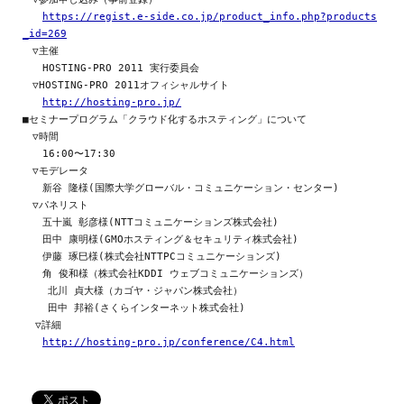
https://regist.e-side.co.jp/product_info.php?products
_id=269
　▽主催

　　HOSTING-PRO 2011 実行委員会

　▽HOSTING-PRO 2011オフィシャルサイト

http://hosting-pro.jp/
■セミナープログラム「クラウド化するホスティング」について

　▽時間

　　16:00〜17:30

　▽モデレータ

　　新谷 隆様(国際大学グローバル・コミュニケーション・センター)

　▽パネリスト

　　五十嵐 彰彦様(NTTコミュニケーションズ株式会社)

　　田中 康明様(GMOホスティング＆セキュリティ株式会社)

　　伊藤 琢巳様(株式会社NTTPCコミュニケーションズ)

　　角 俊和様（株式会社KDDI ウェブコミュニケーションズ）

    北川 貞大様（カゴヤ・ジャパン株式会社）

    田中 邦裕(さくらインターネット株式会社)

  ▽詳細

http://hosting-pro.jp/conference/C4.html