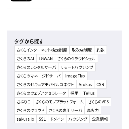
タグから探す
さくらインターネット検定制度
取次店制度
約款
さくらのAI
LGWAN
さくらのクラウドシェル
さくらのレンタルサーバ
リモートハウジング
さくらのマネージドサーバ
ImageFlux
さくらのセキュアモバイルコネクト
Arukas
CSR
さくらのウェブアクセラレータ
採用
Tellus
さぶりこ
さくらのモノプラットフォーム
さくらのVPS
さくらのクラウド
さくらの専用サーバ
高火力
sakura.io
SSL
ドメイン
ハウジング
企業情報