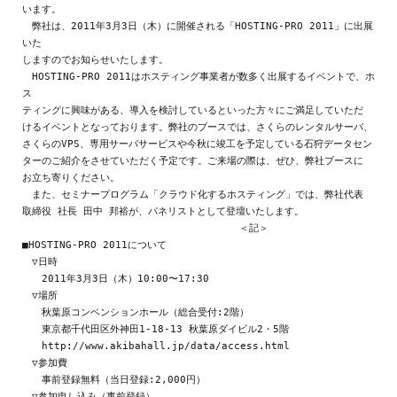
います。

　弊社は、2011年3月3日（木）に開催される「HOSTING-PRO 2011」に出展
いた

しますのでお知らせいたします。

　HOSTING-PRO 2011はホスティング事業者が数多く出展するイベントで、ホ
ス

ティングに興味がある、導入を検討しているといった方々にご満足していただ

けるイベントとなっております。弊社のブースでは、さくらのレンタルサーバ、

さくらのVPS、専用サーバサービスや今秋に竣工を予定している石狩データセン

ターのご紹介をさせていただく予定です。ご来場の際は、ぜひ、弊社ブースに

お立ち寄りください。

　また、セミナープログラム「クラウド化するホスティング」では、弊社代表

取締役 社長 田中 邦裕が、パネリストとして登壇いたします。

                                   ＜記＞

■HOSTING-PRO 2011について

　▽日時

　　2011年3月3日（木）10:00〜17:30

　▽場所

　　秋葉原コンベンションホール（総合受付:2階）

　　東京都千代田区外神田1-18-13 秋葉原ダイビル2・5階

　　http://www.akibahall.jp/data/access.html

　▽参加費

　　事前登録無料（当日登録:2,000円）

　▽参加申し込み（事前登録）
