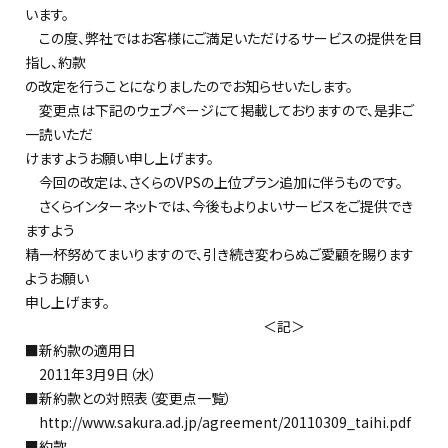
います。
この度、弊社ではお客様にご満足いただけるサービスの提供を目
指し、約款
の改定を行うことになりましたのでお知らせいたします。
変更点は下記のウェブページにて掲載しておりますので、是非ご
一読いただ
けますようお願い申し上げます。
今回の改定は、さくらのVPSの上位プラン追加に伴うものです。
さくらインターネットでは、今後もよりよいサービスをご提供でき
ますよう
精一杯努めてまいりますので、引き続き変わらぬご愛顧を賜ります
ようお願い
申し上げます。
＜記＞
■新約款の適用日
2011年3月9日（水）
■新約款との対照表（変更点一覧）
http://www.sakura.ad.jp/agreement/20110309_taihi.pdf
■約款