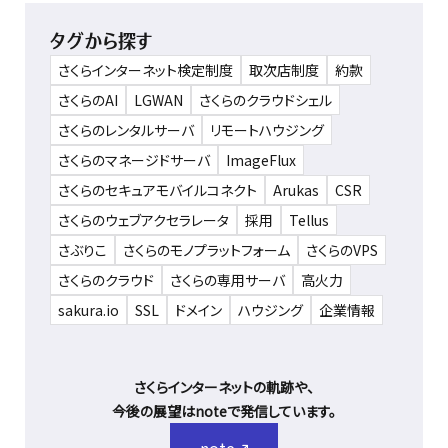
タグから探す
さくらインターネット検定制度
取次店制度
約款
さくらのAI
LGWAN
さくらのクラウドシェル
さくらのレンタルサーバ
リモートハウジング
さくらのマネージドサーバ
ImageFlux
さくらのセキュアモバイルコネクト
Arukas
CSR
さくらのウェブアクセラレータ
採用
Tellus
さぶりこ
さくらのモノプラットフォーム
さくらのVPS
さくらのクラウド
さくらの専用サーバ
高火力
sakura.io
SSL
ドメイン
ハウジング
企業情報
さくらインターネットの軌跡や、
今後の展望はnoteで発信しています。