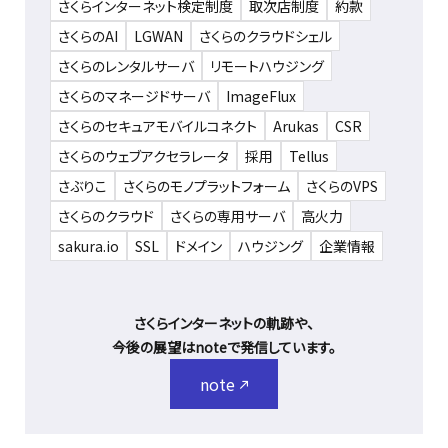
さくらインターネット検定制度
取次店制度
約款
さくらのAI
LGWAN
さくらのクラウドシェル
さくらのレンタルサーバ
リモートハウジング
さくらのマネージドサーバ
ImageFlux
さくらのセキュアモバイルコネクト
Arukas
CSR
さくらのウェブアクセラレータ
採用
Tellus
さぶりこ
さくらのモノプラットフォーム
さくらのVPS
さくらのクラウド
さくらの専用サーバ
高火力
sakura.io
SSL
ドメイン
ハウジング
企業情報
さくらインターネットの軌跡や、
今後の展望はnoteで発信しています。
note