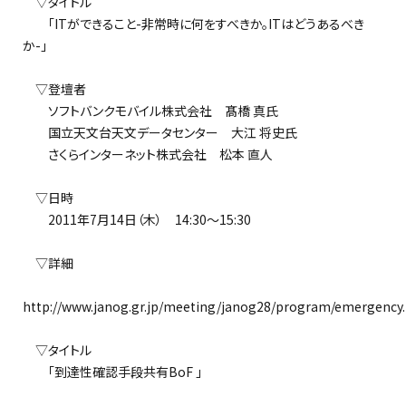
▽タイトル
「ITができること-非常時に何をすべきか。ITはどうあるべき
か-」
▽登壇者
ソフトバンクモバイル株式会社 髙橋 真氏
国立天文台天文データセンター 大江 将史氏
さくらインターネット株式会社 松本 直人
▽日時
2011年7月14日（木） 14:30～15:30
▽詳細
http://www.janog.gr.jp/meeting/janog28/program/emergency
▽タイトル
「到達性確認手段共有BoF 」