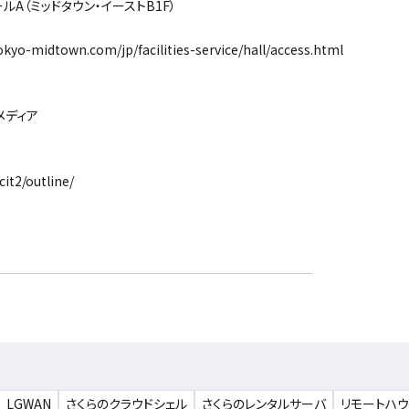
（ミッドタウン・イーストB1F）
midtown.com/jp/facilities-service/hall/access.html
ディア
it2/outline/
LGWAN
さくらのクラウドシェル
さくらのレンタルサーバ
リモートハ