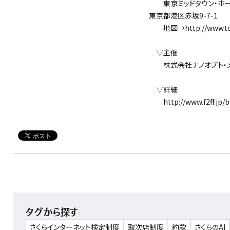
東京ミッドタウン・ホールA
東京都港区赤坂9-7-1
地図→http://www.tokyo-
▽主催
株式会社ナノオプト・メ
▽詳細
http://www.f2ff.jp/bc
タグから探す
さくらインターネット検定制度
取次店制度
約款
さくらのAI