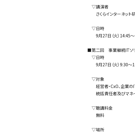
▽講演者
さくらインターネット研
▽日時
9月27日（火）14:45～1
■第二回 事業継続ITソ
▽日時
9月27日（火）9:30～17
▽対象
経営者・CxO、企業のI
統括責任者及びマネー
▽聴講料金
無料
▽場所