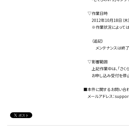
▽作業日時
2012年10月18日（木） 
※作業状況によっては、
（追記）
メンテナンスは終了い
▽影響範囲
上記作業中は、「さくらの
お申し込み受付を停止さ
■本件に関するお問い合
メールアドレス：support@s