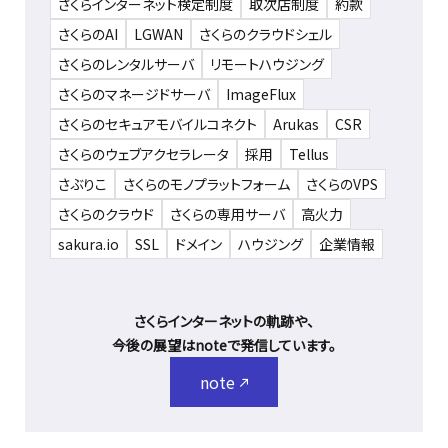
さくらインターネット検定制度
取次店制度
約款
さくらのAI
LGWAN
さくらのクラウドシェル
さくらのレンタルサーバ
リモートハウジング
さくらのマネージドサーバ
ImageFlux
さくらのセキュアモバイルコネクト
Arukas
CSR
さくらのウェブアクセラレータ
採用
Tellus
さぶりこ
さくらのモノプラットフォーム
さくらのVPS
さくらのクラウド
さくらの専用サーバ
高火力
sakura.io
SSL
ドメイン
ハウジング
企業情報
さくらインターネットの軌跡や、
今後の展望はnoteで発信しています。
note