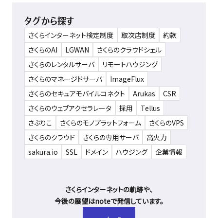
タグから探す
さくらインターネット検定制度
取次店制度
約款
さくらのAI
LGWAN
さくらのクラウドシェル
さくらのレンタルサーバ
リモートハウジング
さくらのマネージドサーバ
ImageFlux
さくらのセキュアモバイルコネクト
Arukas
CSR
さくらのウェブアクセラレータ
採用
Tellus
さぶりこ
さくらのモノプラットフォーム
さくらのVPS
さくらのクラウド
さくらの専用サーバ
高火力
sakura.io
SSL
ドメイン
ハウジング
企業情報
さくらインターネットの軌跡や、
今後の展望はnoteで発信しています。