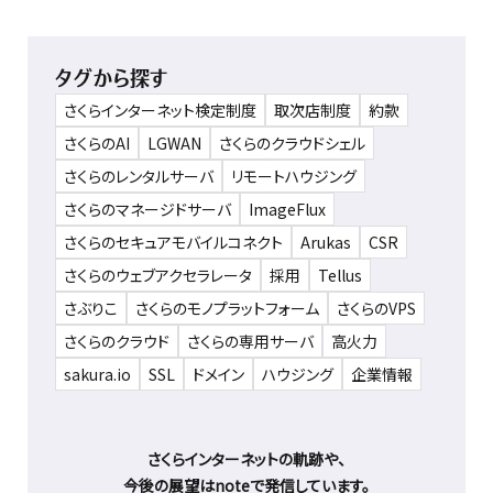
タグから探す
さくらインターネット検定制度
取次店制度
約款
さくらのAI
LGWAN
さくらのクラウドシェル
さくらのレンタルサーバ
リモートハウジング
さくらのマネージドサーバ
ImageFlux
さくらのセキュアモバイルコネクト
Arukas
CSR
さくらのウェブアクセラレータ
採用
Tellus
さぶりこ
さくらのモノプラットフォーム
さくらのVPS
さくらのクラウド
さくらの専用サーバ
高火力
sakura.io
SSL
ドメイン
ハウジング
企業情報
さくらインターネットの軌跡や、
今後の展望はnoteで発信しています。