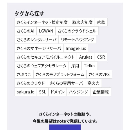
タグから探す
さくらインターネット検定制度
取次店制度
約款
さくらのAI
LGWAN
さくらのクラウドシェル
さくらのレンタルサーバ
リモートハウジング
さくらのマネージドサーバ
ImageFlux
さくらのセキュアモバイルコネクト
Arukas
CSR
さくらのウェブアクセラレータ
採用
Tellus
さぶりこ
さくらのモノプラットフォーム
さくらのVPS
さくらのクラウド
さくらの専用サーバ
高火力
sakura.io
SSL
ドメイン
ハウジング
企業情報
さくらインターネットの軌跡や、
今後の展望はnoteで発信しています。