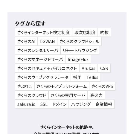
タグから探す
さくらインターネット検定制度
取次店制度
約款
さくらのAI
LGWAN
さくらのクラウドシェル
さくらのレンタルサーバ
リモートハウジング
さくらのマネージドサーバ
ImageFlux
さくらのセキュアモバイルコネクト
Arukas
CSR
さくらのウェブアクセラレータ
採用
Tellus
さぶりこ
さくらのモノプラットフォーム
さくらのVPS
さくらのクラウド
さくらの専用サーバ
高火力
sakura.io
SSL
ドメイン
ハウジング
企業情報
さくらインターネットの軌跡や、