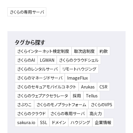
さくらの専用サーバ
タグから探す
さくらインターネット検定制度
取次店制度
約款
さくらのAI
LGWAN
さくらのクラウドシェル
さくらのレンタルサーバ
リモートハウジング
さくらのマネージドサーバ
ImageFlux
さくらのセキュアモバイルコネクト
Arukas
CSR
さくらのウェブアクセラレータ
採用
Tellus
さぶりこ
さくらのモノプラットフォーム
さくらのVPS
さくらのクラウド
さくらの専用サーバ
高火力
sakura.io
SSL
ドメイン
ハウジング
企業情報