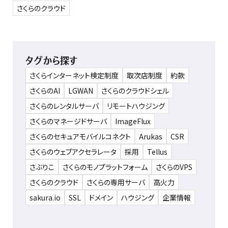
さくらのクラウド
タグから探す
さくらインターネット検定制度
取次店制度
約款
さくらのAI
LGWAN
さくらのクラウドシェル
さくらのレンタルサーバ
リモートハウジング
さくらのマネージドサーバ
ImageFlux
さくらのセキュアモバイルコネクト
Arukas
CSR
さくらのウェブアクセラレータ
採用
Tellus
さぶりこ
さくらのモノプラットフォーム
さくらのVPS
さくらのクラウド
さくらの専用サーバ
高火力
sakura.io
SSL
ドメイン
ハウジング
企業情報