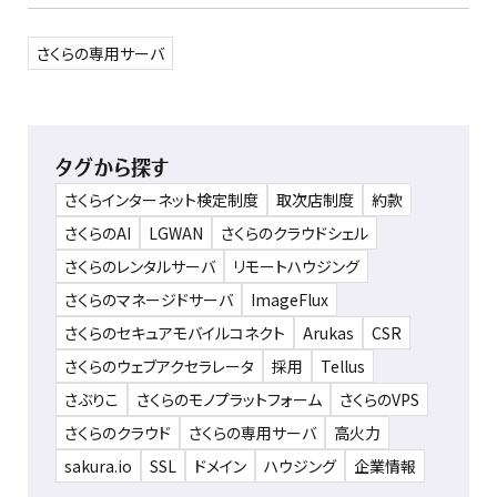
さくらの専用サーバ
タグから探す
さくらインターネット検定制度
取次店制度
約款
さくらのAI
LGWAN
さくらのクラウドシェル
さくらのレンタルサーバ
リモートハウジング
さくらのマネージドサーバ
ImageFlux
さくらのセキュアモバイルコネクト
Arukas
CSR
さくらのウェブアクセラレータ
採用
Tellus
さぶりこ
さくらのモノプラットフォーム
さくらのVPS
さくらのクラウド
さくらの専用サーバ
高火力
sakura.io
SSL
ドメイン
ハウジング
企業情報