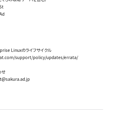
St
Ad
prise Linuxのライフサイクル
.com/support/policy/updates/errata/
わせ
akura.ad.jp