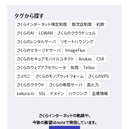
タグから探す
さくらインターネット検定制度
取次店制度
約款
さくらのAI
LGWAN
さくらのクラウドシェル
さくらのレンタルサーバ
リモートハウジング
さくらのマネージドサーバ
ImageFlux
さくらのセキュアモバイルコネクト
Arukas
CSR
さくらのウェブアクセラレータ
採用
Tellus
さぶりこ
さくらのモノプラットフォーム
さくらのVPS
さくらのクラウド
さくらの専用サーバ
高火力
sakura.io
SSL
ドメイン
ハウジング
企業情報
さくらインターネットの軌跡や、
今後の展望はnoteで発信しています。