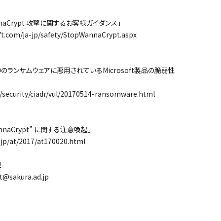
aCrypt 攻撃に関するお客様ガイダンス」
.com/ja-jp/safety/StopWannaCrypt.aspx
ランサムウェアに悪用されているMicrosoft製品の脆弱性
/security/ciadr/vul/20170514-ransomware.html
aCrypt” に関する注意喚起」
jp/at/2017/at170020.html
せ
akura.ad.jp