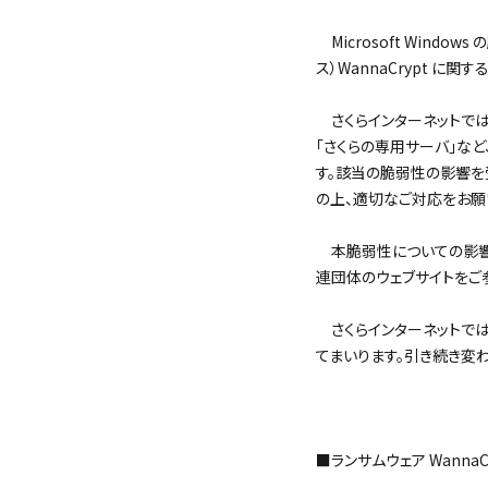
Microsoft Wind
ス）WannaCrypt に
さくらインターネットでは、
「さくらの専用サーバ」な
す。該当の脆弱性の影響を
の上、適切なご対応をお願
本脆弱性についての影響
連団体のウェブサイトをご
さくらインターネットでは
てまいります。引き続き変
＜
■ランサムウェア Wanna