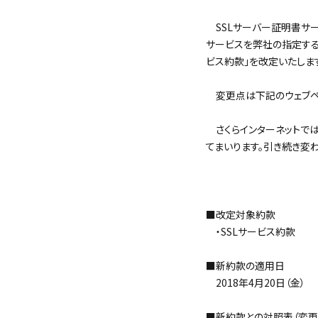
SSLサーバー証明書サー
サービスを弊社の指定する事
ビス約款」を改定いたしま
変更点は下記のウェブペー
さくらインターネットでは
てまいります。引き続き変
＜
■改定対象約款
・SSLサービス約款
■新約款の適用日
2018年4月20日（金）
■新約款との対照表（変更