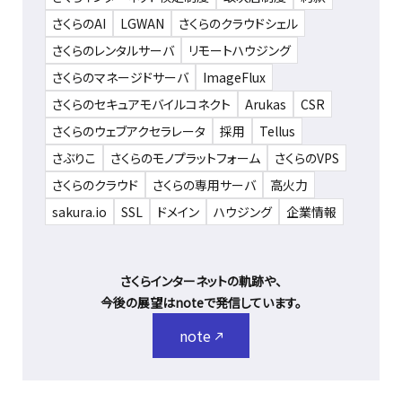
さくらのAI
LGWAN
さくらのクラウドシェル
さくらのレンタルサーバ
リモートハウジング
さくらのマネージドサーバ
ImageFlux
さくらのセキュアモバイルコネクト
Arukas
CSR
さくらのウェブアクセラレータ
採用
Tellus
さぶりこ
さくらのモノプラットフォーム
さくらのVPS
さくらのクラウド
さくらの専用サーバ
高火力
sakura.io
SSL
ドメイン
ハウジング
企業情報
さくらインターネットの軌跡や、
今後の展望はnoteで発信しています。
note