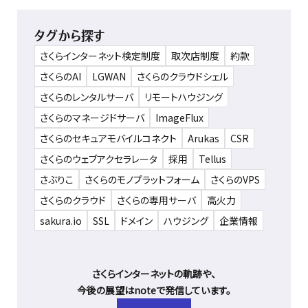
タグから探す
さくらインターネット検定制度
取次店制度
約款
さくらのAI
LGWAN
さくらのクラウドシェル
さくらのレンタルサーバ
リモートハウジング
さくらのマネージドサーバ
ImageFlux
さくらのセキュアモバイルコネクト
Arukas
CSR
さくらのウェブアクセラレータ
採用
Tellus
さぶりこ
さくらのモノプラットフォーム
さくらのVPS
さくらのクラウド
さくらの専用サーバ
高火力
sakura.io
SSL
ドメイン
ハウジング
企業情報
さくらインターネットの軌跡や、
今後の展望はnoteで発信しています。