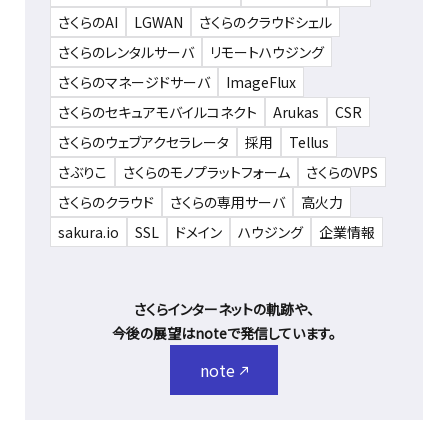
さくらのAI
LGWAN
さくらのクラウドシェル
さくらのレンタルサーバ
リモートハウジング
さくらのマネージドサーバ
ImageFlux
さくらのセキュアモバイルコネクト
Arukas
CSR
さくらのウェブアクセラレータ
採用
Tellus
さぶりこ
さくらのモノプラットフォーム
さくらのVPS
さくらのクラウド
さくらの専用サーバ
高火力
sakura.io
SSL
ドメイン
ハウジング
企業情報
さくらインターネットの軌跡や、
今後の展望はnoteで発信しています。
note