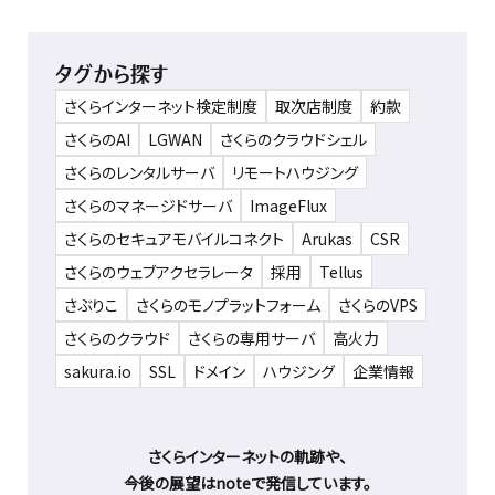
タグから探す
さくらインターネット検定制度
取次店制度
約款
さくらのAI
LGWAN
さくらのクラウドシェル
さくらのレンタルサーバ
リモートハウジング
さくらのマネージドサーバ
ImageFlux
さくらのセキュアモバイルコネクト
Arukas
CSR
さくらのウェブアクセラレータ
採用
Tellus
さぶりこ
さくらのモノプラットフォーム
さくらのVPS
さくらのクラウド
さくらの専用サーバ
高火力
sakura.io
SSL
ドメイン
ハウジング
企業情報
さくらインターネットの軌跡や、
今後の展望はnoteで発信しています。