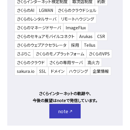
さくらインターネット検定制度
取次店制度
約款
さくらのAI
LGWAN
さくらのクラウドシェル
さくらのレンタルサーバ
リモートハウジング
さくらのマネージドサーバ
ImageFlux
さくらのセキュアモバイルコネクト
Arukas
CSR
さくらのウェブアクセラレータ
採用
Tellus
さぶりこ
さくらのモノプラットフォーム
さくらのVPS
さくらのクラウド
さくらの専用サーバ
高火力
sakura.io
SSL
ドメイン
ハウジング
企業情報
さくらインターネットの軌跡や、
今後の展望はnoteで発信しています。
note