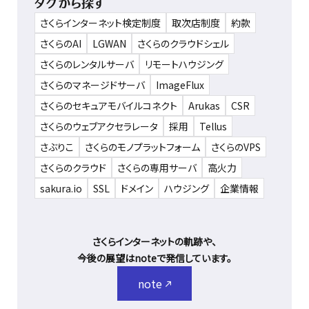
タグから探す
さくらインターネット検定制度
取次店制度
約款
さくらのAI
LGWAN
さくらのクラウドシェル
さくらのレンタルサーバ
リモートハウジング
さくらのマネージドサーバ
ImageFlux
さくらのセキュアモバイルコネクト
Arukas
CSR
さくらのウェブアクセラレータ
採用
Tellus
さぶりこ
さくらのモノプラットフォーム
さくらのVPS
さくらのクラウド
さくらの専用サーバ
高火力
sakura.io
SSL
ドメイン
ハウジング
企業情報
さくらインターネットの軌跡や、
今後の展望はnoteで発信しています。
note