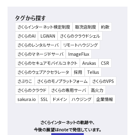
タグから探す
さくらインターネット検定制度
取次店制度
約款
さくらのAI
LGWAN
さくらのクラウドシェル
さくらのレンタルサーバ
リモートハウジング
さくらのマネージドサーバ
ImageFlux
さくらのセキュアモバイルコネクト
Arukas
CSR
さくらのウェブアクセラレータ
採用
Tellus
さぶりこ
さくらのモノプラットフォーム
さくらのVPS
さくらのクラウド
さくらの専用サーバ
高火力
sakura.io
SSL
ドメイン
ハウジング
企業情報
さくらインターネットの軌跡や、
今後の展望はnoteで発信しています。