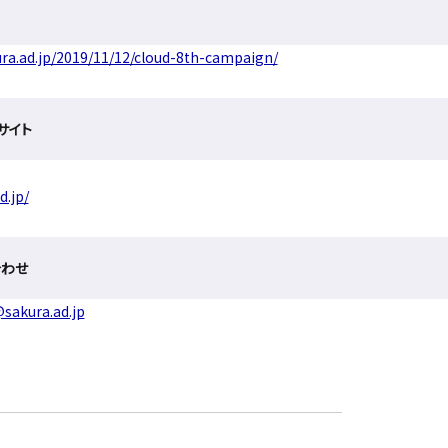
ura.ad.jp/2019/11/12/cloud-8th-campaign/
サイト
d.jp/
合わせ
sakura.ad.jp