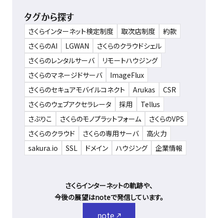
タグから探す
さくらインターネット検定制度
取次店制度
約款
さくらのAI
LGWAN
さくらのクラウドシェル
さくらのレンタルサーバ
リモートハウジング
さくらのマネージドサーバ
ImageFlux
さくらのセキュアモバイルコネクト
Arukas
CSR
さくらのウェブアクセラレータ
採用
Tellus
さぶりこ
さくらのモノプラットフォーム
さくらのVPS
さくらのクラウド
さくらの専用サーバ
高火力
sakura.io
SSL
ドメイン
ハウジング
企業情報
さくらインターネットの軌跡や、
今後の展望はnoteで発信しています。
note